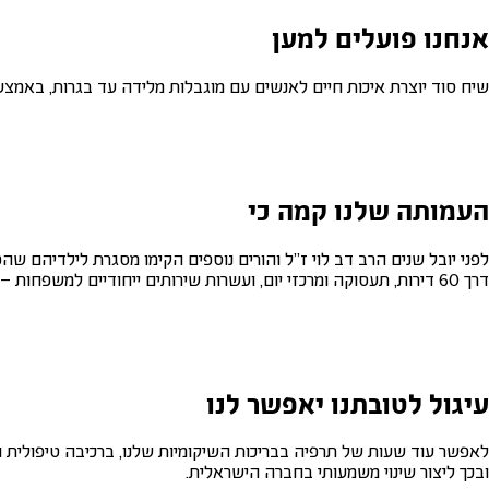
אנחנו פועלים למען
שיח סוד יוצרת איכות חיים לאנשים עם מוגבלות מלידה עד בגרות, באמצעות מעטפת חינ
העמותה שלנו קמה כי
לפני יובל שנים הרב דב לוי ז"ל והורים נוספים הקימו מסגרת לילדיהם ש
דרך 60 דירות, תעסוקה ומרכזי יום, ועשרות שירותים ייחודיים למשפחות – שיח סוד משנה תפיסה בקהילה הדתית – חרדית בנוגע לשילוב וזכויות אוכלוסייה עם מוגבלות.
עיגול לטובתנו יאפשר לנו
ובכך ליצור שינוי משמעותי בחברה הישראלית.