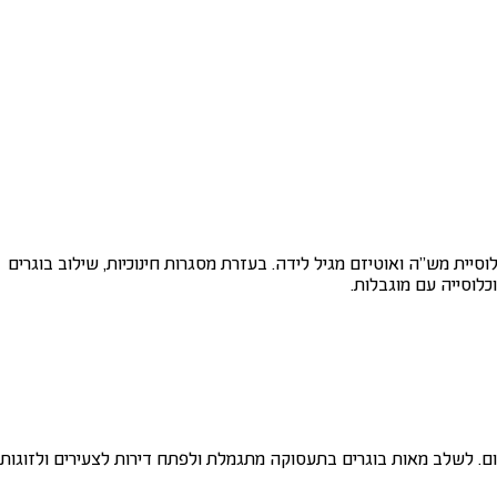
יית מש"ה ואוטיזם מגיל לידה. בעזרת מסגרות חינוכיות, שילוב בוגרים
יות ל-1500 חניכים. לספק עזרים טכנולוגיים לתקשורת וקידום. לשלב מאות בוגרים בתעסוקה מתגמלת ולפתח דירות לצעירים ולזוגות