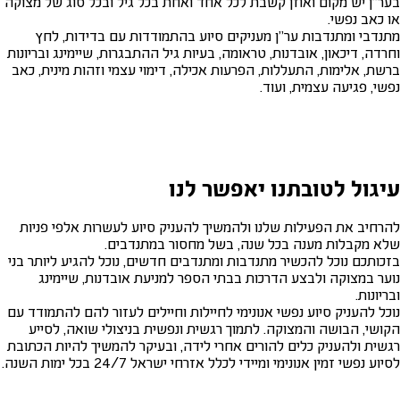
בער"ן יש מקום ואוזן קשבת לכל אחד ואחת בכל גיל ובכל סוג של מצוקה
או כאב נפשי.
מתנדבי ומתנדבות ער"ן מעניקים סיוע בהתמודדות עם בדידות, לחץ
וחרדה, דיכאון, אובדנות, טראומה, בעיות גיל ההתבגרות, שיימינג ובריונות
ברשת, אלימות, התעללות, הפרעות אכילה, דימוי עצמי וזהות מינית, כאב
נפשי, פגיעה עצמית, ועוד.
עיגול לטובתנו יאפשר לנו
להרחיב את הפעילות שלנו ולהמשיך להעניק סיוע לעשרות אלפי פניות
שלא מקבלות מענה בכל שנה, בשל מחסור במתנדבים.
בזכותכם נוכל להכשיר מתנדבות ומתנדבים חדשים, נוכל להגיע ליותר בני
נוער במצוקה ולבצע הדרכות בבתי הספר למניעת אובדנות, שיימינג
ובריונות.
נוכל להעניק סיוע נפשי אנונימי לחיילות וחיילים לעזור להם להתמודד עם
הקושי, הבושה והמצוקה. לתמוך רגשית ונפשית בניצולי שואה, לסייע
רגשית ולהעניק כלים להורים אחרי לידה, ובעיקר להמשיך להיות הכתובת
לסיוע נפשי זמין אנונימי ומיידי לכלל אזרחי ישראל 24/7 בכל ימות השנה.