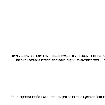
הסכמה או בצו בית משפט. שירות האומנה מאתר, מכשיר ומלווה את משפחות האומנה אשר
 ליווי פסיכיאטרי, שיקום תעסוקתי, קהילה טיפולית ודיור מוגן.
כל ילד וילדה צריכים בית חם ואהבה. איתכם נוכל לאתר ולהכשיר משפחות אומנה אשר יעניקו בית חם ומשפחה לילדים שמחכים למשפחה. בעזרתכם נוכל להעניק טיפול רגשי ומקצועי לכ-1400 ילדים שחלקם בעלי