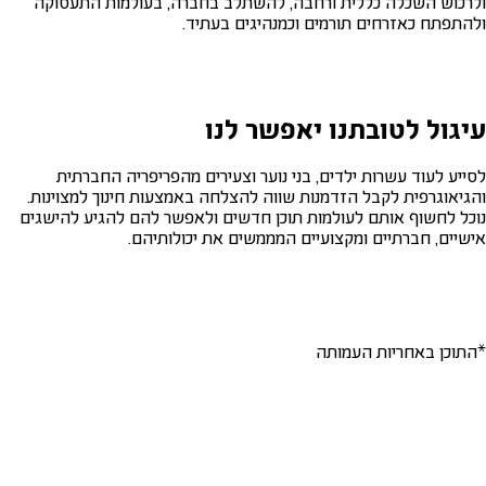
ולרכוש השכלה כללית ורחבה, להשתלב בחברה, בעולמות התעסוקה
ולהתפתח כאזרחים תורמים וכמנהיגים בעתיד.
עיגול לטובתנו יאפשר לנו
לסייע לעוד עשרות ילדים, בני נוער וצעירים מהפריפריה החברתית
והגיאוגרפית לקבל הזדמנות שווה להצלחה באמצעות חינוך למצוינות.
נוכל לחשוף אותם לעולמות תוכן חדשים ולאפשר להם להגיע להישגים
אישיים, חברתיים ומקצועיים המממשים את יכולותיהם.
*התוכן באחריות העמותה