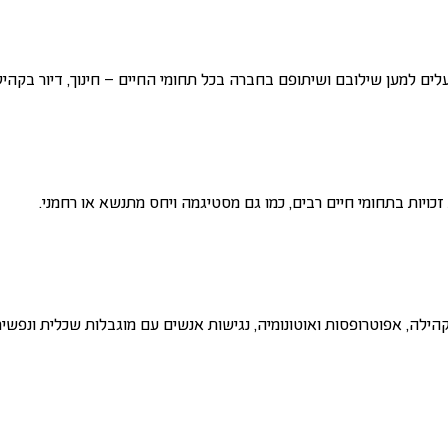
פועלים למען שילובם ושיתופם בחברה בכל תחומי החיים – חינוך, דיור בקהיל
בקהילה, אפוטרופסות ואוטונומיה, נגישות אנשים עם מוגבלות שכלית ונפ